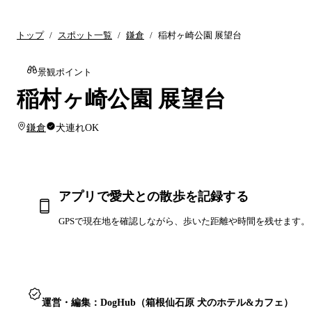
トップ
/
スポット一覧
/
鎌倉
/
稲村ヶ崎公園 展望台
景観ポイント
稲村ヶ崎公園 展望台
鎌倉
犬連れOK
アプリで愛犬との散歩を記録する
GPSで現在地を確認しながら、歩いた距離や時間を残せます。
運営・編集：DogHub（箱根仙石原 犬のホテル&カフェ）