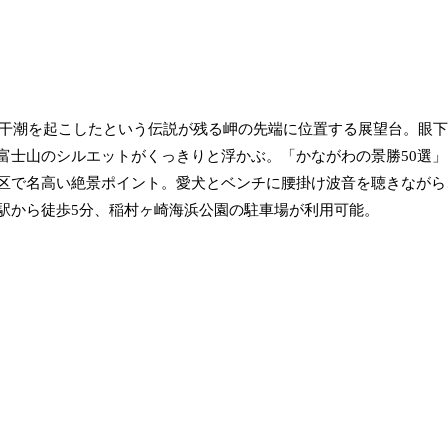
て干潮を起こしたという伝説が残る岬の先端に位置する展望台。眼
富士山のシルエットがくっきりと浮かぶ。「かながわの景勝50選」
区で名高い絶景ポイント。愛犬とベンチに腰掛け波音を聴きながら
駅から徒歩5分、稲村ヶ崎海浜公園の駐車場が利用可能。