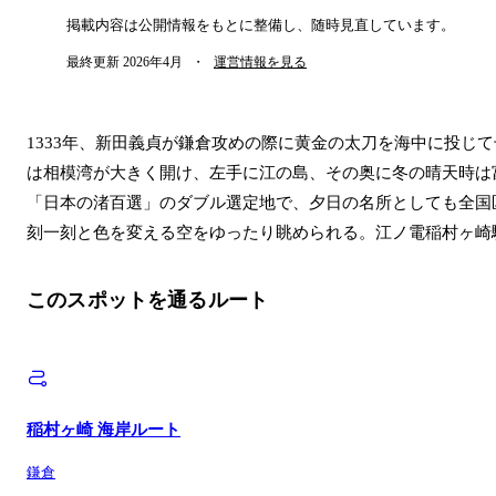
掲載内容は公開情報をもとに整備し、随時見直しています。
最終更新
2026年4月
・
運営情報を見る
1333年、新田義貞が鎌倉攻めの際に黄金の太刀を海中に投じ
は相模湾が大きく開け、左手に江の島、その奥に冬の晴天時は
「日本の渚百選」のダブル選定地で、夕日の名所としても全国
刻一刻と色を変える空をゆったり眺められる。江ノ電稲村ヶ崎
このスポットを通るルート
稲村ヶ崎 海岸ルート
鎌倉