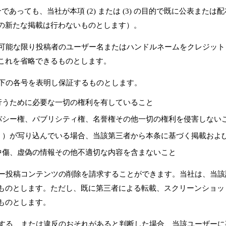
あっても、当社が本項 (2) または (3) の目的で既に公表ま
の新たな掲載は行わないものとします）。
際、可能な限り投稿者のユーザー名またはハンドルネームをクレジッ
これを省略できるものとします。
以下の各号を表明し保証するものとします。
行うために必要な一切の権利を有していること
バシー権、パブリシティ権、名誉権その他一切の権利を侵害しない
。）が写り込んでいる場合、当該第三者から本条に基づく掲載およ
中傷、虚偽の情報その他不適切な内容を含まないこと
ーザー投稿コンテンツの削除を請求することができます。当社は、当
ものとします。ただし、既に第三者による転載、スクリーンショッ
ものとします。
違反する、または違反のおそれがあると判断した場合、当該ユーザー