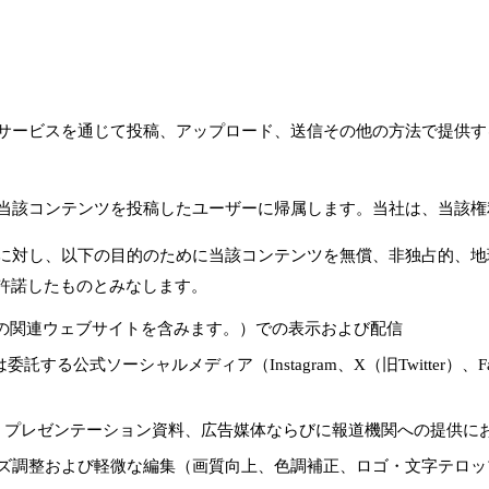
が本サービスを通じて投稿、アップロード、送信その他の方法で提供
は、当該コンテンツを投稿したユーザーに帰属します。当社は、当該
当社に対し、以下の目的のために当該コンテンツを無償、非独占的、
許諾したものとみなします。
p 等の関連ウェブサイトを含みます。）での表示および配信
ーシャルメディア（Instagram、X（旧Twitter）、Faceboo
、プレゼンテーション資料、広告媒体ならびに報道機関への提供に
グ、サイズ調整および軽微な編集（画質向上、色調補正、ロゴ・文字テロ