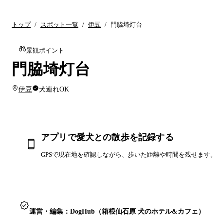
トップ
/
スポット一覧
/
伊豆
/
門脇埼灯台
景観ポイント
門脇埼灯台
伊豆
犬連れOK
アプリで愛犬との散歩を記録する
GPSで現在地を確認しながら、歩いた距離や時間を残せます。
運営・編集：DogHub（箱根仙石原 犬のホテル&カフェ）