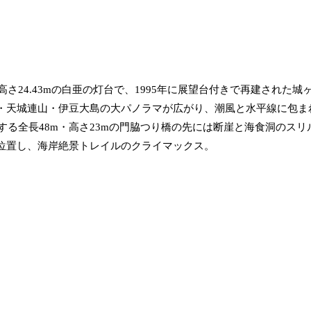
24.43mの白亜の灯台で、1995年に展望台付きで再建された城
島・天城連山・伊豆大島の大パノラマが広がり、潮風と水平線に包ま
る全長48m・高さ23mの門脇つり橋の先には断崖と海食洞のスリ
に位置し、海岸絶景トレイルのクライマックス。