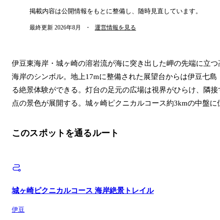
掲載内容は公開情報をもとに整備し、随時見直しています。
最終更新
2026年8月
・
運営情報を見る
伊豆東海岸・城ヶ崎の溶岩流が海に突き出した岬の先端に立つ高さ
海岸のシンボル。地上17mに整備された展望台からは伊豆七
る絶景体験ができる。灯台の足元の広場は視界がひらけ、隣接す
点の景色が展開する。城ヶ崎ピクニカルコース約3kmの中盤
このスポットを通るルート
城ヶ崎ピクニカルコース 海岸絶景トレイル
伊豆