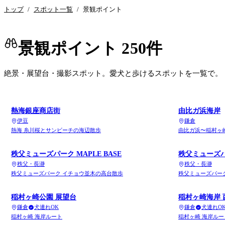
トップ
/
スポット一覧
/
景観ポイント
景観ポイント
250
件
絶景・展望台・撮影スポット
。愛犬と歩けるスポットを一覧で。
熱海銀座商店街
由比ガ浜海岸
伊豆
鎌倉
熱海 糸川桜とサンビーチの海辺散歩
由比ガ浜〜稲村ヶ
秩父ミューズパーク MAPLE BASE
秩父ミューズ
秩父・長瀞
秩父・長瀞
秩父ミューズパーク イチョウ並木の高台散歩
秩父ミューズパー
稲村ヶ崎公園 展望台
稲村ヶ崎海岸 
鎌倉
犬連れOK
鎌倉
犬連れO
稲村ヶ崎 海岸ルート
稲村ヶ崎 海岸ルー