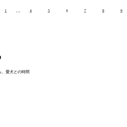
…
1
4
5
6
7
8
9
中
ら、愛犬との時間