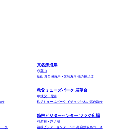
真名瀬海岸
葉山
葉山 真名瀬海岸〜芝崎海岸 磯の散歩道
秩父ミューズパーク 展望台
秩父・長瀞
散歩
秩父ミューズパーク イチョウ並木の高台散歩
箱根ビジターセンター ツツジ広場
箱根・芦ノ湖
ォーク
箱根ビジターセンター〜白浜 自然観察コース