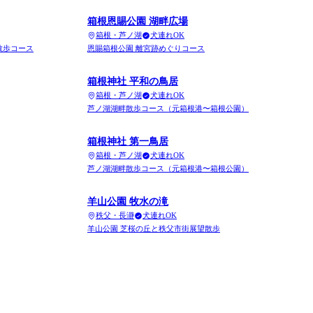
箱根恩賜公園 湖畔広場
箱根・芦ノ湖
犬連れOK
散歩コース
恩賜箱根公園 離宮跡めぐりコース
箱根神社 平和の鳥居
箱根・芦ノ湖
犬連れOK
芦ノ湖湖畔散歩コース（元箱根港〜箱根公園）
箱根神社 第一鳥居
箱根・芦ノ湖
犬連れOK
芦ノ湖湖畔散歩コース（元箱根港〜箱根公園）
羊山公園 牧水の滝
秩父・長瀞
犬連れOK
羊山公園 芝桜の丘と秩父市街展望散歩