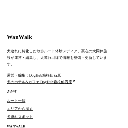
WanWalk
犬連れに特化した散歩ルート体験メディア。実在の犬同伴施
設が運営・編集し、犬連れ目線で情報を整備・更新していま
す。
運営・編集：DogHub箱根仙石原
犬のホテル&カフェ DogHub箱根仙石原
さがす
ルート一覧
エリアから探す
犬連れスポット
WANWALK