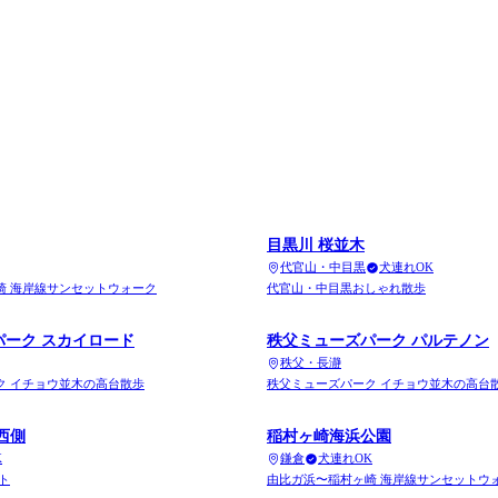
目黒川 桜並木
代官山・中目黒
犬連れOK
崎 海岸線サンセットウォーク
代官山・中目黒おしゃれ散歩
パーク スカイロード
秩父ミューズパーク パルテノン
秩父・長瀞
ク イチョウ並木の高台散歩
秩父ミューズパーク イチョウ並木の高台
西側
稲村ヶ崎海浜公園
K
鎌倉
犬連れOK
ト
由比ガ浜〜稲村ヶ崎 海岸線サンセットウ