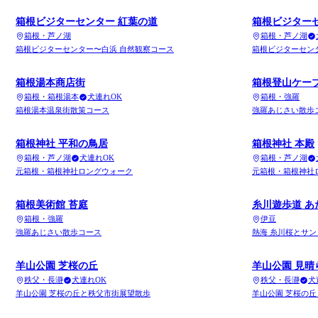
箱根ビジターセンター 紅葉の道
箱根ビジター
箱根・芦ノ湖
箱根・芦ノ湖
箱根ビジターセンター〜白浜 自然観察コース
箱根ビジターセン
箱根湯本商店街
箱根登山ケー
箱根・箱根湯本
犬連れOK
箱根・強羅
箱根湯本温泉街散策コース
強羅あじさい散歩
箱根神社 平和の鳥居
箱根神社 本殿
箱根・芦ノ湖
犬連れOK
箱根・芦ノ湖
元箱根・箱根神社ロングウォーク
元箱根・箱根神社
箱根美術館 苔庭
糸川遊歩道 あ
箱根・強羅
伊豆
強羅あじさい散歩コース
熱海 糸川桜とサ
羊山公園 芝桜の丘
羊山公園 見晴
秩父・長瀞
犬連れOK
秩父・長瀞
犬
羊山公園 芝桜の丘と秩父市街展望散歩
羊山公園 芝桜の