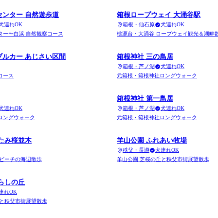
センター 自然遊歩道
箱根ロープウェイ 大涌谷駅
犬連れOK
箱根・仙石原
犬連れOK
ター〜白浜 自然観察コース
桃源台・大涌谷 ロープウェイ観光＆湖畔
ブルカー あじさい区間
箱根神社 三の鳥居
箱根・芦ノ湖
犬連れOK
コース
元箱根・箱根神社ロングウォーク
箱根神社 第一鳥居
犬連れOK
箱根・芦ノ湖
犬連れOK
ロングウォーク
元箱根・箱根神社ロングウォーク
たみ桜並木
羊山公園 ふれあい牧場
秩父・長瀞
犬連れOK
ンビーチの海辺散歩
羊山公園 芝桜の丘と秩父市街展望散歩
らしの丘
連れOK
丘と秩父市街展望散歩