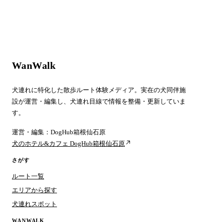
WanWalk
犬連れに特化した散歩ルート体験メディア。実在の犬同伴施
設が運営・編集し、犬連れ目線で情報を整備・更新していま
す。
運営・編集：DogHub箱根仙石原
犬のホテル&カフェ DogHub箱根仙石原
さがす
ルート一覧
エリアから探す
犬連れスポット
WANWALK