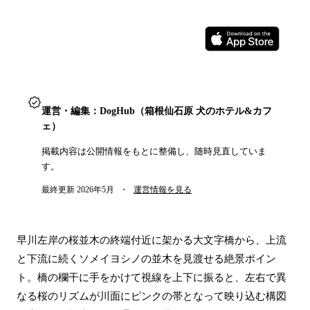
アプリで歩く
運営・編集：DogHub（箱根仙石原 犬のホテル&カフ
ェ）
掲載内容は公開情報をもとに整備し、随時見直していま
す。
最終更新
2026年5月
・
運営情報を見る
早川左岸の桜並木の終端付近に架かる大文字橋から、上流
と下流に続くソメイヨシノの並木を見渡せる絶景ポイン
ト。橋の欄干に手をかけて視線を上下に振ると、左右で異
なる桜のリズムが川面にピンクの帯となって映り込む構図