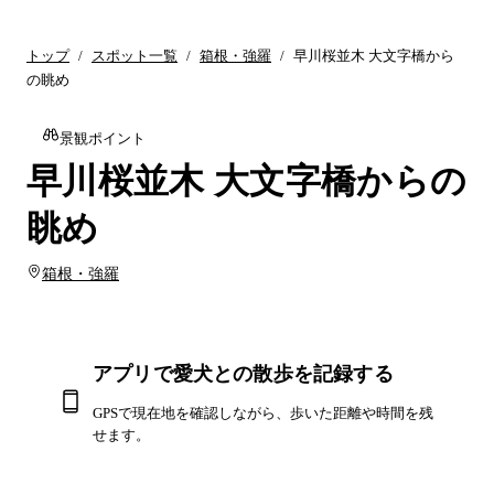
トップ
/
スポット一覧
/
箱根・強羅
/
早川桜並木 大文字橋から
の眺め
景観ポイント
早川桜並木 大文字橋からの
眺め
箱根・強羅
アプリで愛犬との散歩を記録する
GPSで現在地を確認しながら、歩いた距離や時間を残
せます。